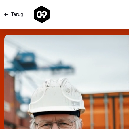
Home
Ons werk
Zeg niet meteen ja. Denk twee seconden na.
Direct naar de content
Terug
Direct naar de footer