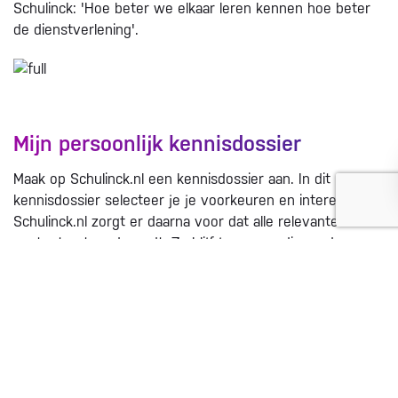
Schulinck: 'Hoe beter we elkaar leren kennen hoe beter
de dienstverlening'.
Mijn persoonlijk kennisdossier
Maak op Schulinck.nl een kennisdossier aan. In dit
kennisdossier selecteer je je voorkeuren en interesses.
Schulinck.nl zorgt er daarna voor dat alle relevante
content getoond wordt. Zo blijf je eenvoudig op de
hoogte van alle laatste ontwikkelingen binnen jouw
specifieke vakgebied. Nieuwe content zojuist online? Het
staat meteen in jouw dossier.