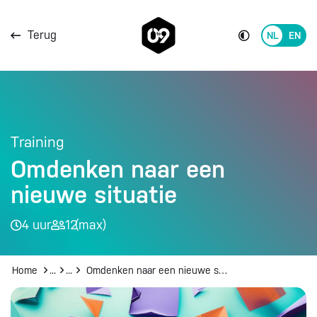
Direct naar de content
Terug
Switch
to
Direct naar de footer
English
Training
Omdenken naar een
nieuwe situatie​
4 uur
12
(max)
Home
Organisatie Transformatie
Alle trainingen en workshops
Omdenken naar een nieuwe situatie​