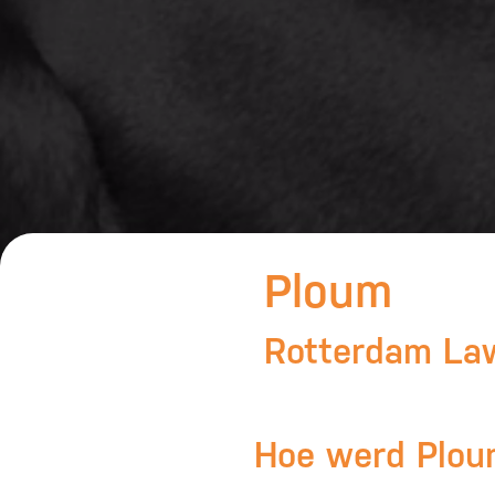
Ploum
Rotterdam La
Hoe werd Ploum