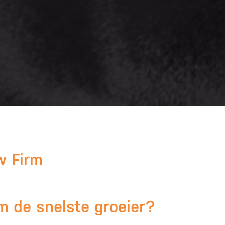
w Firm
 de snelste groeier?